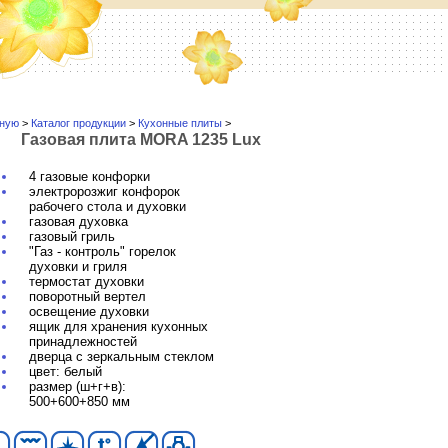
вную
>
Каталог продукции
>
Кухонные плиты
>
Газовая плита MORA 1235 Lux
4 газовые конфорки
электророзжиг конфорок
рабочего стола и духовки
газовая духовка
газовый гриль
"Газ - контроль" горелок
духовки и гриля
термостат духовки
поворотный вертел
освещение духовки
ящик для хранения кухонных
принадлежностей
дверца с зеркальным стеклом
цвет: белый
размер (ш+г+в):
500+600+850 мм