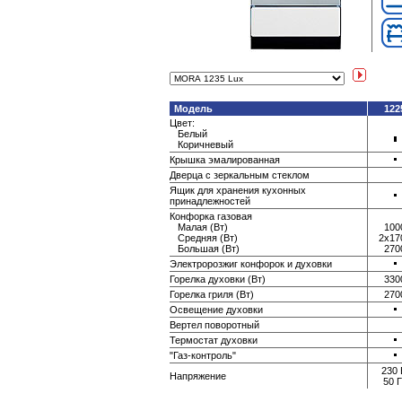
Модель
122
Цвет:
Белый
Коричневый
Крышка эмалированная
Дверца с зеркальным стеклом
Ящик для хранения кухонных
принадлежностей
Конфорка газовая
Малая (Вт)
100
Средняя (Вт)
2x17
Большая (Вт)
270
Электророзжиг конфорок и духовки
Горелка духовки (Вт)
330
Горелка гриля (Вт)
270
Освещение духовки
Вертел поворотный
Термостат духовки
"Газ-контроль"
230 
Напряжение
50 