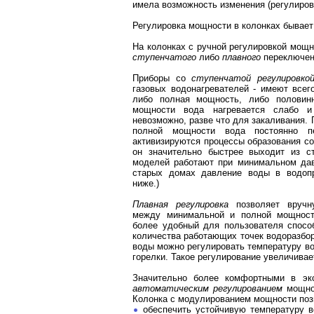
имела возможность изменения (регулиров
Регулировка мощности в колонках бывае
На колонках с ручной регулировкой мощ
ступенчатого
либо
плавного
переключен
Приборы со
ступенчатой регулировко
газовых водонагревателей - имеют всег
либо полная мощность, либо половин
мощности вода нагревается слабо и
невозможно, разве что для закаливания. 
полной мощности вода постоянно пе
активизируются процессы образования со
он значительно быстрее выходит из стр
моделей работают при минимальном дав
старых домах давление воды в водоп
ниже.)
Плавная регулировка
позволяет вручн
между минимальной и полной мощност
более удобный для пользователя способ
количества работающих точек водоразбор
воды можно регулировать температуру в
горелки. Такое регулирование увеличивае
Значительно более комфортными в эк
автоматическим регулированием
мощно
Колонка с модулированием мощности поз
обеспечить устойчивую температуру в