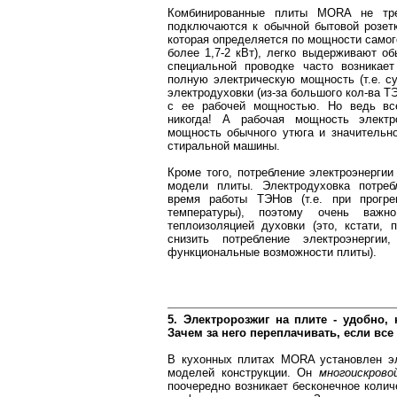
Комбинированные плиты MORA не тре
подключаются к обычной бытовой розет
которая определяется по мощности самог
более 1,7-2 кВт), легко выдерживают о
специальной проводке часто возникает
полную электрическую мощность (т.е. 
электродуховки (из-за большого кол-ва Т
с ее рабочей мощностью. Но ведь в
никогда! А рабочая мощность электр
мощность обычного утюга и значительн
стиральной машины.
Кроме того, потребление электроэнергии
модели плиты. Электродуховка потреб
время работы ТЭНов (т.е. при прогр
температуры), поэтому очень важ
теплоизоляцией духовки (это, кстати, 
снизить потребление электроэнерги
функциональные возможности плиты).
5. Электророзжиг на плите - удобно, 
Зачем за него переплачивать, если все
В кухонных плитах MORA установлен эл
моделей конструкции. Он
многоискрово
поочередно возникает бесконечное количе