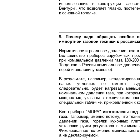
использованию в конструкции газовог
Вентури", что позволяет плавно, постепе
к основной горелке.
9. Почему надо обращать особое в
импортной газовой техники к российс
Нормативное и реальное давление газа в 
Большинство приборов зарубежных прои
при номинальном давлении газа 180-200 
Тогда как в России номинальное давление
порой и вполовину меньше).
В результате, например, неадаптированн
наших условиях не сможет выда
следовательно, будет нагревать меньш
номинальном давлении газа, при котором
мощностью, указаны в техническом паспо
специальной табличке, прикрепленной к к
Все приборы "МОРА"
изготовлены под 
газа
. Например, именно потому, что тех
давлении газа, горелки кухонных плит
установке ручки регулятора в минималь
Фиксированное положение минимального 
а не декларируемой.