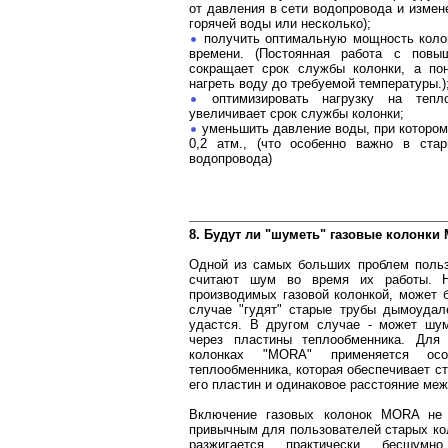
от давления в сети водопровода и измен
горячей воды или несколько);
получить оптимальную мощность коло
времени. (Постоянная работа с повы
сокращает срок службы колонки, а по
нагреть воду до требуемой температуры.)
оптимизировать нагрузку на тепло
увеличивает срок службы колонки;
уменьшить давление воды, при котором 
0,2 атм., (что особенно важно в ст
водопровода)
8. Будут ли "шуметь" газовые колонки
Одной из самых больших проблем польз
считают шум во время их работы. Н
производимых газовой колонкой, может 
случае "гудят" старые трубы дымоудал
удастся. В другом случае - может шум
через пластины теплообменника. Для 
колонках "MORA" применяется особ
теплообменника, которая обеспечивает с
его пластин и одинаковое расстояние меж
Включение газовых колонок MORA не 
привычным для пользователей старых кол
разжигается практически бесшумн