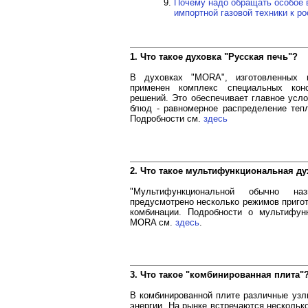
Почему надо обращать особое 
импортной газовой техники к р
1. Что такое духовка "Русская печь"?
В духовках "MORA", изготовленных п
применен комплекс специальных конс
решений. Это обеспечивает главное усло
блюд - равномерное распределение тепл
Подробности см.
здесь
2. Что такое мультифункциональная ду
"Мультифункциональной обычно на
предусмотрено несколько режимов пригот
комбинации. Подробности о мультифун
MORA см.
здесь
.
3. Что такое "комбинированная плита"
В комбинированной плите различные узл
энергии. На рынке встречаются нескольк