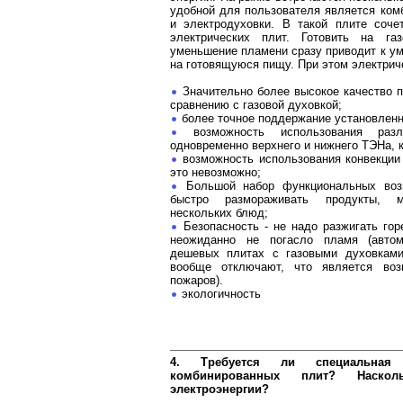
удобной для пользователя является комб
и электродуховки. В такой плите соче
электрических плит. Готовить на га
уменьшение пламени сразу приводит к у
на готовящуюся пищу. При этом электрич
Значительно более высокое качество п
сравнению с газовой духовкой;
более точное поддержание установленн
возможность использования разл
одновременно верхнего и нижнего ТЭНа, 
возможность использования конвекции (
это невозможно;
Большой набор функциональных воз
быстро размораживать продукты, м
нескольких блюд;
Безопасность - не надо разжигать гор
неожиданно не погасло пламя (автом
дешевых плитах с газовыми духовками
вообще отключают, что является во
пожаров).
экологичность
4. Требуется ли специальная
комбинированных плит? Наскол
электроэнергии?