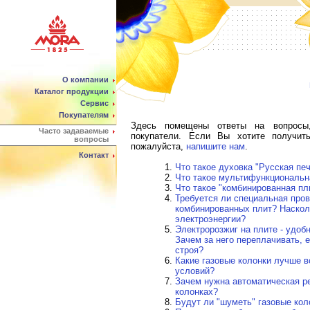
О компании
Каталог продукции
Сервис
Покупателям
Здесь помещены ответы на вопросы
Часто задаваемые
покупатели. Если Вы хотите получит
вопросы
пожалуйста,
напишите нам
.
Контакт
Что такое духовка "Русская пе
Что такое мультифункциональн
Что такое "комбинированная пл
Требуется ли специальная пров
комбинированных плит? Наскол
электроэнергии?
Электророзжиг на плите - удобн
Зачем за него переплачивать, 
строя?
Какие газовые колонки лучше в
условий?
Зачем нужна автоматическая р
колонках?
Будут ли "шуметь" газовые ко