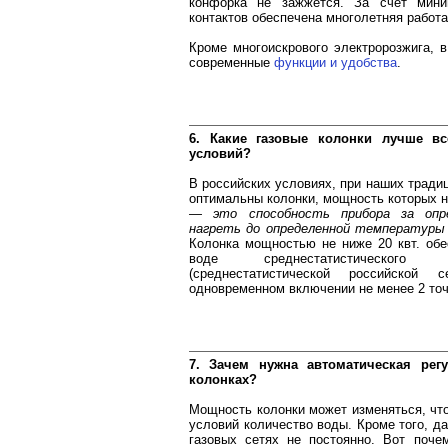
конфорка не зажжется. За счет мини
контактов обеспечена многолетняя работа
Кроме многоискрового электророзжига, 
современные
функции и удобства
.
6. Какие газовые колонки лучше вс
условий?
В российских условиях, при наших тради
оптимальны колонки, мощность которых н
— это способность прибора за опре
нагреть до определенной температуры 
Колонка мощностью не ниже 20 квт. обе
воде среднестатистического р
(среднестатистической российской
одновременном включении не менее 2 точ
7. Зачем нужна автоматическая рег
колонках?
Мощность колонки может изменяться, чт
условий количество воды. Кроме того, д
газовых сетях не постоянно. Вот поче