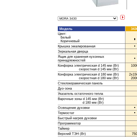
Модель
343
Цвет:
Белый
Коричневый
Крышка эмалированная
Зеркальная дверца
Ящик для хранения кухонных
принадлежностей
Конфорка электрическая d 145 мм (Вт)
100
скоростная d 145 мм (Вт)
Конфорка электрическая d 180 мм (Вт)
2x15
скоростная d 180 мм (Вт)
200
Стеклокерамическая панель
Дуо-зона
Указатель остаточного тепла
Варочные зоны d 145 мм (Вт)
d 180 мм (Вт)
Освещение духовки
Термостат
Быстрый нагрев духовки
Программатор
Таймер
Верхний ТЭН (Вт)
75